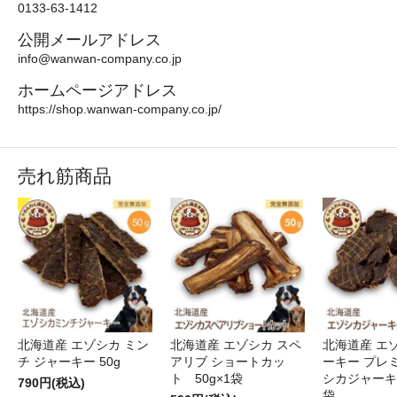
0133-63-1412
公開メールアドレス
info@wanwan-company.co.jp
ホームページアドレス
https://shop.wanwan-company.co.jp/
売れ筋商品
北海道産 エゾシカ ミン
北海道産 エゾシカ スペ
北海道産 エ
チ ジャーキー 50g
アリブ ショートカッ
ーキー プレ
ト 50g×1袋
シカジャーキー
790円(税込)
袋